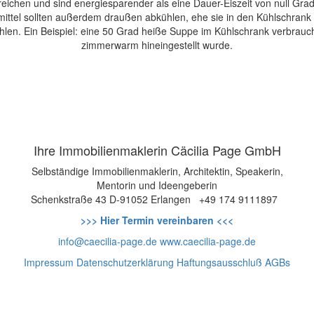
eichen und sind energiesparender als eine Dauer-Eiszeit von null Gra
tel sollten außerdem draußen abkühlen, ehe sie in den Kühlschrank ge
hlen. Ein Beispiel: eine 50 Grad heiße Suppe im Kühlschrank verbrauch
zimmerwarm hineingestellt wurde.
Ihre Immobilienmaklerin Cäcilia Page GmbH
Selbständige Immobilienmaklerin, Architektin, Speakerin,
Mentorin und Ideengeberin
Schenkstraße 43
D-91052 Erlangen
+49 174 9111897
>>> Hier Termin vereinbaren <<<
info@caecilia-page.de
www.caecilia-page.de
Impressum
Datenschutzerklärung
Haftungsausschluß
AGBs