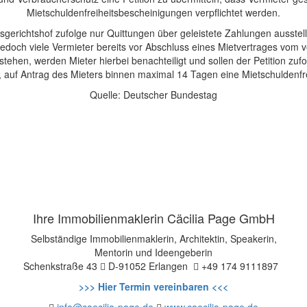
Mietschuldenfreiheitsbescheinigungen verpflichtet werden.
erichtshof zufolge nur Quittungen über geleistete Zahlungen ausstel
edoch viele Vermieter bereits vor Abschluss eines Mietvertrages vom v
tehen, werden Mieter hierbei benachteiligt und sollen der Petition zufo
, auf Antrag des Mieters binnen maximal 14 Tagen eine Mietschuldenfr
Quelle: Deutscher Bundestag
Ihre Immobilienmaklerin Cäcilia Page GmbH
Selbständige Immobilienmaklerin, Architektin, Speakerin,
Mentorin und Ideengeberin
Schenkstraße 43
D-91052 Erlangen
+49 174 9111897
>>> Hier Termin vereinbaren <<<
info@caecilia-page.de
www.caecilia-page.de