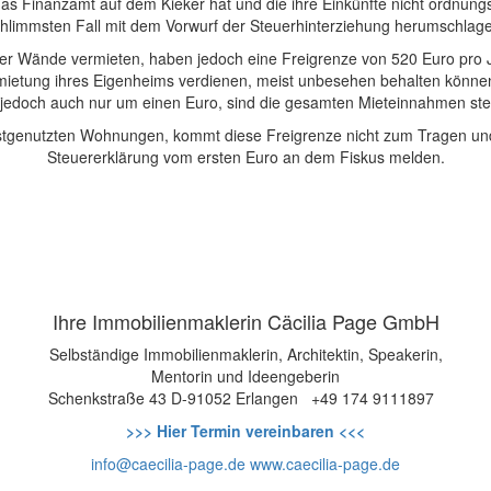
 das Finanzamt auf dem Kieker hat und die ihre Einkünfte nicht ordnu
hlimmsten Fall mit dem Vorwurf der Steuerhinterziehung herumschlag
ier Wände vermieten, haben jedoch eine Freigrenze von 520 Euro pro Ja
rmietung ihres Eigenheims verdienen, meist unbesehen behalten könne
jedoch auch nur um einen Euro, sind die gesamten Mieteinnahmen steu
lbstgenutzten Wohnungen, kommt diese Freigrenze nicht zum Tragen und
Steuererklärung vom ersten Euro an dem Fiskus melden.
Ihre Immobilienmaklerin Cäcilia Page GmbH
Selbständige Immobilienmaklerin, Architektin, Speakerin,
Mentorin und Ideengeberin
Schenkstraße 43
D-91052 Erlangen
+49 174 9111897
>>> Hier Termin vereinbaren <<<
info@caecilia-page.de
www.caecilia-page.de