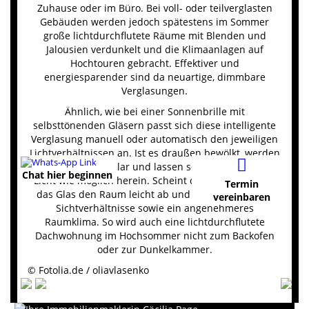
Zuhause oder im Büro. Bei voll- oder teilverglasten
Gebäuden werden jedoch spätestens im Sommer
große lichtdurchflutete Räume mit Blenden und
Jalousien verdunkelt und die Klimaanlagen auf
Hochtouren gebracht. Effektiver und
energiesparender sind da neuartige, dimmbare
Verglasungen.
Ähnlich, wie bei einer Sonnenbrille mit
selbsttönenden Gläsern passt sich diese intelligente
Verglasung manuell oder automatisch den jeweiligen
Lichtverhältnissen an. Ist es draußen bewölkt, werden
die Fenster glasklar und lassen so viel natürliches
Chat hier beginnen
Licht wie möglich herein. Scheint die Sonne, dunkelt
Termin
das Glas den Raum leicht ab und sorgt für bessere
vereinbaren
Sichtverhältnisse sowie ein angenehmeres
Raumklima. So wird auch eine lichtdurchflutete
Dachwohnung im Hochsommer nicht zum Backofen
oder zur Dunkelkammer.
© Fotolia.de / oliavlasenko