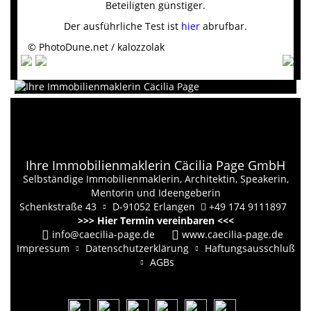
Beteiligten günstiger.
Der ausführliche Test ist
hier
abrufbar.
© PhotoDune.net / kalozzolak
Ihre Immobilienmaklerin Cäcilia Page GmbH
Selbständige Immobilienmaklerin, Architektin, Speakerin,
Mentorin und Ideengeberin
Schenkstraße 43
D-91052 Erlangen
+49 174 9111897
>>> Hier Termin vereinbaren <<<
info@caecilia-page.de
www.caecilia-page.de
Impressum
Datenschutzerklärung
Haftungsausschluß
AGBs