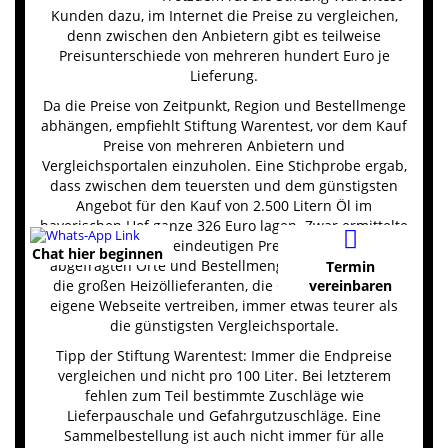
Kunden dazu, im Internet die Preise zu vergleichen,
denn zwischen den Anbietern gibt es teilweise
Preisunterschiede von mehreren hundert Euro je
Lieferung.
Da die Preise von Zeitpunkt, Region und Bestellmenge
abhängen, empfiehlt Stiftung Warentest, vor dem Kauf
Preise von mehreren Anbietern und
Vergleichsportalen einzuholen. Eine Stichprobe ergab,
dass zwischen dem teuersten und dem günstigsten
Angebot für den Kauf von 2.500 Litern Öl im
bayerischen Hof ganze 326 Euro lagen. Zwar ermittelte
der Test keinen eindeutigen Preissieger für alle
Chat hier beginnen
abgefragten Orte und Bestellmengen, jedoch waren
Termin
die großen Heizöllieferanten, die Öl auch über ihre
vereinbaren
eigene Webseite vertreiben, immer etwas teurer als
die günstigsten Vergleichsportale.
Tipp der Stiftung Warentest: Immer die Endpreise
vergleichen und nicht pro 100 Liter. Bei letzterem
fehlen zum Teil bestimmte Zuschläge wie
Lieferpauschale und Gefahrgutzuschläge. Eine
Sammelbestellung ist auch nicht immer für alle