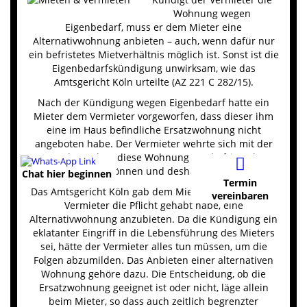
Wohnung wegen
Eigenbedarf, muss er dem Mieter eine
Alternativwohnung anbieten – auch, wenn dafür nur
ein befristetes Mietverhältnis möglich ist. Sonst ist die
Eigenbedarfskündigung unwirksam, wie das
Amtsgericht Köln urteilte (AZ 221 C 282/15).
Nach der Kündigung wegen Eigenbedarf hatte ein
Mieter dem Vermieter vorgeworfen, dass dieser ihm
eine im Haus befindliche Ersatzwohnung nicht
angeboten habe. Der Vermieter wehrte sich mit der
Begründung, dass diese Wohnung nur befristet hätte
bezogen werden können und deshalb ungeeignet sei.
Chat hier beginnen
Termin
Das Amtsgericht Köln gab dem Mieter Recht, weil der
vereinbaren
Vermieter die Pflicht gehabt habe, eine
Alternativwohnung anzubieten. Da die Kündigung ein
eklatanter Eingriff in die Lebensführung des Mieters
sei, hätte der Vermieter alles tun müssen, um die
Folgen abzumilden. Das Anbieten einer alternativen
Wohnung gehöre dazu. Die Entscheidung, ob die
Ersatzwohnung geeignet ist oder nicht, läge allein
beim Mieter, so dass auch zeitlich begrenzter